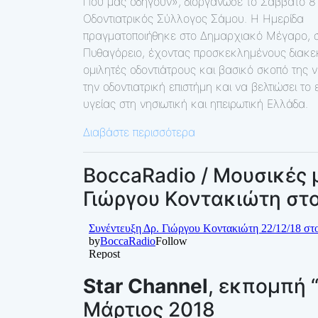
Πού μας οδηγούν», διοργάνωσε το Σάββατο 8 
Οδοντιατρικός Σύλλογος Σάμου. Η Ημερίδα
πραγματοποιήθηκε στο Δημαρχιακό Μέγαρο, 
Πυθαγόρειο, έχοντας προσκεκλημένους διακε
ομιλητές οδοντιάτρους και βασικό σκοπό της 
την οδοντιατρική επιστήμη και να βελτιώσει το
υγείας στη νησιωτική και ηπειρωτική Ελλάδα.
Διαβάστε περισσότερα
BoccaRadio / Μουσικές 
Γιώργου Κοντακιώτη στο
Star Channel
, εκπομπή 
Μάρτιος 2018