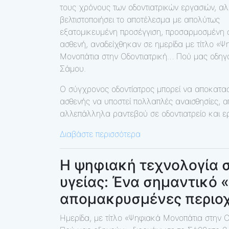
τους χρόνους των οδοντιατρικών εργασιών, αλ
βελτιστοποιήσει το αποτέλεσμα με απολύτως
εξατομικευμένη προσέγγιση, προσαρμοσμένη 
ασθενή, αναδείχθηκαν σε ημερίδα με τίτλο «Ψ
Μονοπάτια στην Οδοντιατρική… Πού μας οδηγ
Σάμου.
Ο σύγχρονος οδοντίατρος μπορεί να αποκαταστ
ασθενής να υποστεί πολλαπλές αναισθησίες, 
αλλεπάλληλα ραντεβού σε οδοντιατρείο και ε
Διαβάστε περισσότερα
Η ψηφιακή τεχνολογία 
υγείας: Ένα σημαντικό «
απομακρυσμένες περιοχ
Ημερίδα, με τίτλο «Ψηφιακά Μονοπάτια στην 