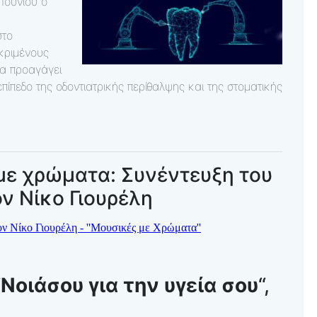
Ιουνίου ο
στο
κριμένους
να προαγάγει
 επίπεδο της οδοντιατρικής περίθαλψης και της στοματικής
με χρώματα: Συνέντευξη του
ν Νίκο Γιουρέλη
“
Νοιάσου για την υγεία σου
“,