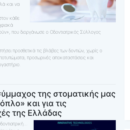
λά και να
στον κάθε
ηφιακά
ούν», που διοργάνωσε ο Οδοντιατρικός Σύλλογος
ήσει προσθετικά τις βλάβες των δοντιών, χωρίς ο
αποτυπώματα, προσωρινές αποκαταστάσεις και
ργαστήριο.
σύμμαχος της στοματικής μας
όπλο» και για τις
ές της Ελλάδας
Οδοντιατρική…